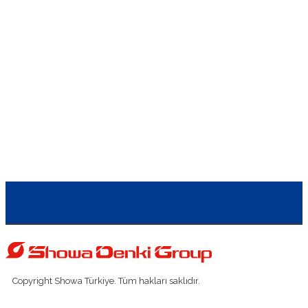
Showa-Denki KT-50,
Showa-Denki U2S-40T,
Showa-Denki Wind Racer WR-100,
Showa-Denki CRMH-H15-S21,
Showa-Denki MD(ME)-KSB-2200B,
Showa-Denki T1V40,
Showa-Denki A2D4,
Copyright Showa Türkiye. Tüm hakları saklıdır.