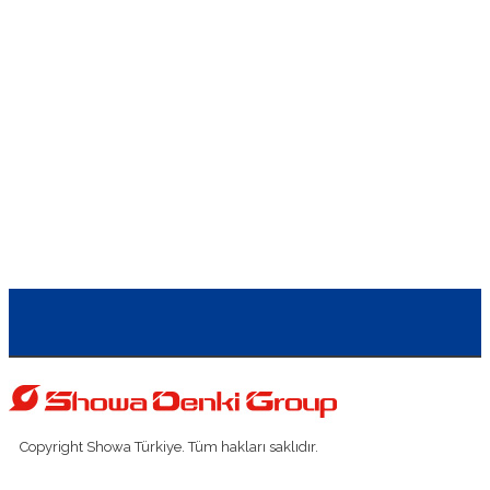
Showa-Denki CRM-H15-S13,
Showa-Denki EP-H07,
Showa-Denki M2S1,
Showa-Denki WE-22,
Showa-Denki MD(ME)-U75-5,
Showa-Denki KSB-H04,
Showa-Denki M1V20,
Copyright Showa Türkiye. Tüm hakları saklıdır.