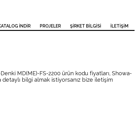
KATALOG İNDİR
PROJELER
ŞİRKET BİLGİSİ
İLETİŞİM
-Denki MD(ME)-FS-2200 ürün kodu fiyatları, Showa-
aylı bilgi almak istiyorsanız bize iletişim